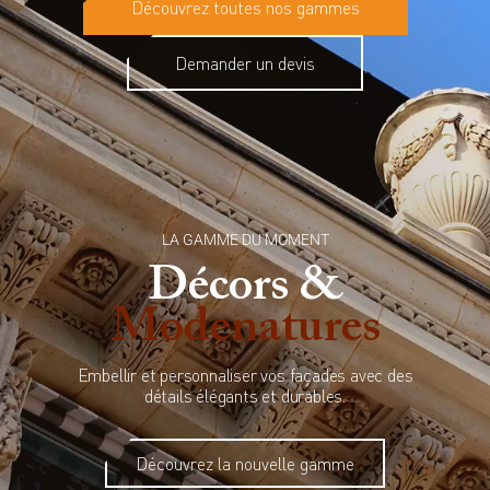
Découvrez toutes nos gammes
Demander un devis
LA GAMME DU MOMENT
Décors &
Modenatures
Embellir et personnaliser vos façades avec des
détails élégants et durables.
Découvrez la nouvelle gamme